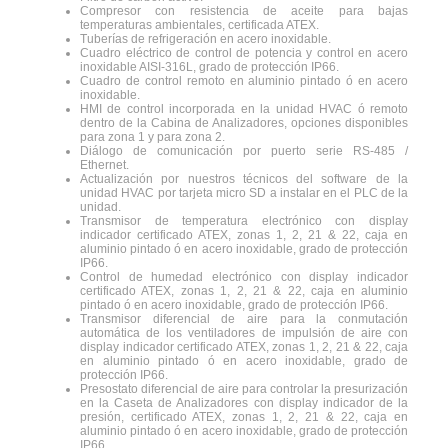
Compresor con resistencia de aceite para bajas
temperaturas ambientales, certificada ATEX.
Tuberías de refrigeración en acero inoxidable.
Cuadro eléctrico de control de potencia y control en acero
inoxidable AISI-316L, grado de protección IP66.
Cuadro de control remoto en aluminio pintado ó en acero
inoxidable.
HMI de control incorporada en la unidad HVAC ó remoto
dentro de la Cabina de Analizadores, opciones disponibles
para zona 1 y para zona 2.
Diálogo de comunicación por puerto serie RS-485 /
Ethernet.
Actualización por nuestros técnicos del software de la
unidad HVAC por tarjeta micro SD a instalar en el PLC de la
unidad.
Transmisor de temperatura electrónico con display
indicador certificado ATEX, zonas 1, 2, 21 & 22, caja en
aluminio pintado ó en acero inoxidable, grado de protección
IP66.
Control de humedad electrónico con display indicador
certificado ATEX, zonas 1, 2, 21 & 22, caja en aluminio
pintado ó en acero inoxidable, grado de protección IP66.
Transmisor diferencial de aire para la conmutación
automática de los ventiladores de impulsión de aire con
display indicador certificado ATEX, zonas 1, 2, 21 & 22, caja
en aluminio pintado ó en acero inoxidable, grado de
protección IP66.
Presostato diferencial de aire para controlar la presurización
en la Caseta de Analizadores con display indicador de la
presión, certificado ATEX, zonas 1, 2, 21 & 22, caja en
aluminio pintado ó en acero inoxidable, grado de protección
IP66.